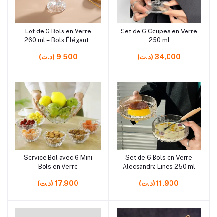
rrrrrr5
rrrrrr5
Lot de 6 Bols en Verre
Set de 6 Coupes en Verre
Ajouter au panier
Ajouter au panier
260 ml – Bols Élégants
250 ml
pour Dessert et Service
(د.ت) 34,000
(د.ت) 9,500
de Table
rrrrrr2
rrrrrr5
Service Bol avec 6 Mini
Set de 6 Bols en Verre
Ajouter au panier
Ajouter au panier
Bols en Verre
Alecsandra Lines 250 ml
(د.ت) 11,900
(د.ت) 17,900