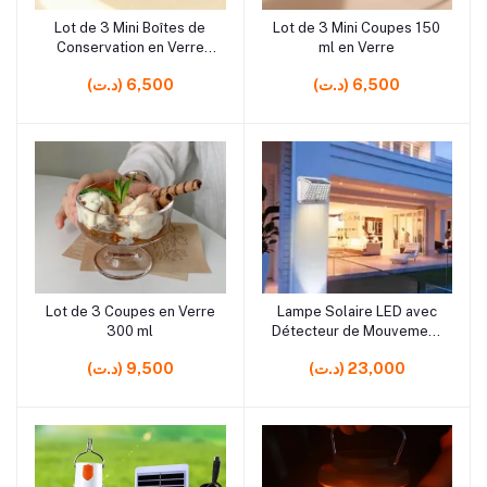
rrrrrr0
rrrrrr5
Lot de 3 Mini Boîtes de
Lot de 3 Mini Coupes 150
Ajouter au panier
Ajouter au panier
Conservation en Verre
ml en Verre
170 ml avec Couvercle en
(د.ت) 6,500
(د.ت) 6,500
Plastique
rrrrrr5
rrrrrr5
Lot de 3 Coupes en Verre
Lampe Solaire LED avec
Ajouter au panier
Ajouter au panier
300 ml
Détecteur de Mouvement
– Applique Murale
(د.ت) 23,000
(د.ت) 9,500
Extérieure Automatique