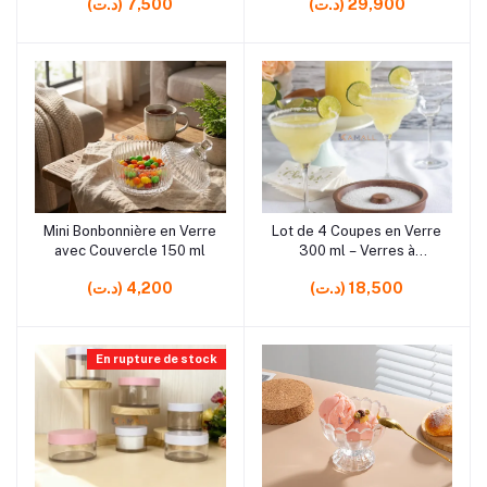
(د.ت) 29,900
(د.ت) 7,500
Glace, Fruits et Douceurs
rrrrrr6
rrrrrr5
Mini Bonbonnière en Verre
Lot de 4 Coupes en Verre
Ajouter au panier
Ajouter au panier
avec Couvercle 150 ml
300 ml – Verres à
Dessert, Glace et Fruits
(د.ت) 18,500
(د.ت) 4,200
17 cm
En rupture de stock