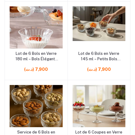
rrrrrr5
rrrrrr5
Lot de 6 Bols en Verre
Lot de 6 Bols en Verre
Ajouter au panier
Ajouter au panier
180 ml – Bols Élégants
145 ml – Petits Bols
pour Desserts, Fruits,
Élégants pour Desserts,
(د.ت) 7,900
(د.ت) 7,900
Sauces et Apéritifs
Sauces, Fruits et Apéritifs
rrrrrr3
rrrrrr5
Service de 6 Bols en
Lot de 6 Coupes en Verre
Ajouter au panier
Ajouter au panier