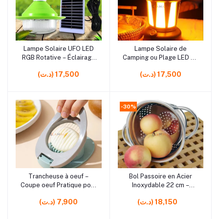
rrrrrr10
rrrrrr8
Lampe Solaire UFO LED
Lampe Solaire de
Ajouter au panier
Ajouter au panier
RGB Rotative – Éclairage
Camping ou Plage LED 20
Décoratif avec 3 Modes
cm – Éclairage Portable
(د.ت) 17,500
(د.ت) 17,500
et Panneau Solaire
Extérieur en Plastique
-30%
rrrrrr9
rrrrrr10
Trancheuse à oeuf –
Bol Passoire en Acier
Ajouter au panier
Ajouter au panier
Coupe oeuf Pratique pour
Inoxydable 22 cm –
les Trancher Rapidement
Saladier avec Filtre pour
(د.ت) 18,150
(د.ت) 7,900
Lavage et Préparation
des Aliments