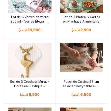
rrrrrr5
rrrrrr5
Lot de 6 Verres en Verre
Lot de 4 Plateaux Carrés
Ajouter au panier
Ajouter au panier
200 ml – Verres Élégants
en Plastique Alimentaire
pour Eau, Jus et Boissons
(د.ت) 2,900
(د.ت) 29,900
Quotidiennes
rrrrrr4 rrrrrr5
rrrrrr10
Set de 3 Crochets Muraux
Fouet de Cuisine 26 cm
Ajouter au panier
Ajouter au panier
Dorés en Plastique –
en Acier Inoxydable avec
Ouvre-Bouteille et
(د.ت) 6,500
(د.ت) 6,900
Manche en Bois –
Ustensile 2 en 1