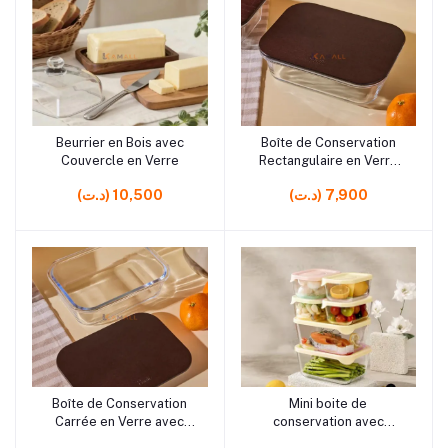
rrrrrr5
rrrrrr5
Beurrier en Bois avec
Boîte de Conservation
Ajouter au panier
Ajouter au panier
Couvercle en Verre
Rectangulaire en Verre
avec Couvercle en Bois
(د.ت) 7,900
(د.ت) 10,500
rrrrrr5
rrrrrr11 rrrrrr5 rrrrrr5 rrrrrr0
Boîte de Conservation
Mini boite de
Ajouter au panier
Ajouter au panier
rrrrrr0 rrrrrr0 rrrrrr5 rrrrrr5
Carrée en Verre avec
conservation avec
rrrrrr5 rrrrrr0 rrrrrr0 rrrrrr0
Couvercle en Bois
Couvercles en plastquie