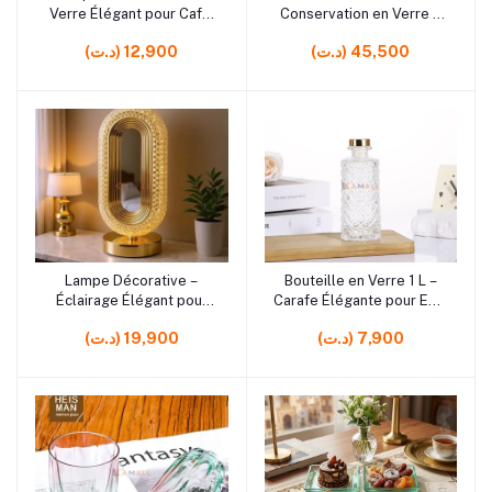
Verre Élégant pour Café,
Conservation en Verre –
Thé, Jus et Boissons
Contenants Alimentaires
(د.ت) 45,500
(د.ت) 12,900
Quotidiennes
avec 3 Tailles pour
Cuisine et Rangement
rrrrrr7
rrrrrr7
Lampe Décorative –
Bouteille en Verre 1 L –
Ajouter au panier
Ajouter au panier
Éclairage Élégant pour
Carafe Élégante pour Eau,
Maison et Intérieur
Jus et Boissons
(د.ت) 7,900
(د.ت) 19,900