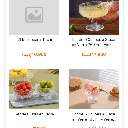
rrrrrr5
rrrrrr5
c6 bols pearly 11 cm
Lot de 6 Coupes à Glace
Ajouter au panier
Ajouter au panier
en Verre 260 ml – Verres
à Dessert pour Glace,
(د.ت) 17,900
(د.ت) 10,900
Fruits et Crèmes
rrrrrr5
rrrrrr5
Set de 6 Bols en Verre
Lot de 6 Coupes à Glace
Ajouter au panier
Ajouter au panier
en Verre 180 ml – Verres
à Dessert Élégants pour