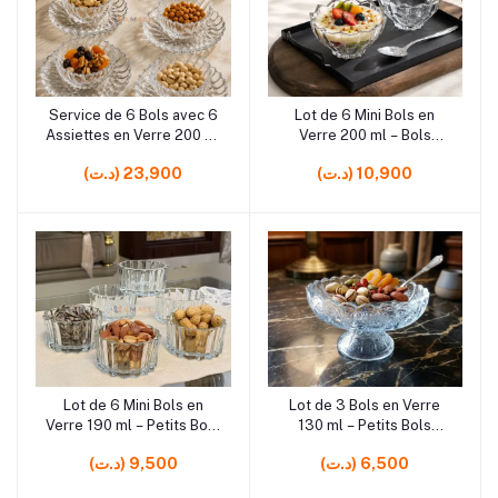
rrrrrr4
rrrrrr5
Service de 6 Bols avec 6
Lot de 6 Mini Bols en
Ajouter au panier
Ajouter au panier
Assiettes en Verre 200 ml
Verre 200 ml – Bols
– Set de Vaisselle pour
Élégants pour Desserts,
(د.ت) 10,900
(د.ت) 23,900
Desserts et Service de
Fruits, Sauces et Apéritifs
Table
rrrrrr5
rrrrrr5
Lot de 6 Mini Bols en
Lot de 3 Bols en Verre
Ajouter au panier
Ajouter au panier
Verre 190 ml – Petits Bols
130 ml – Petits Bols
pour Desserts, Fruits,
Élégants pour Desserts,
(د.ت) 6,500
(د.ت) 9,500
Sauces et Apéritifs
Fruits, Sauces et Apéritifs