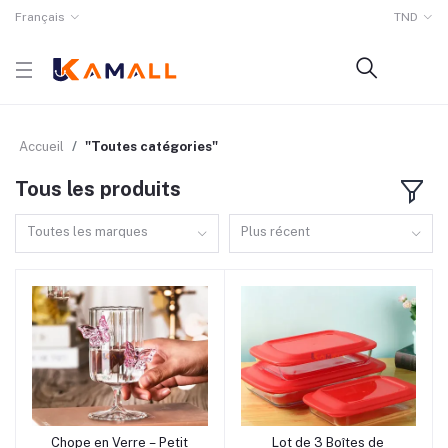
Français
TND
Accueil
"Toutes catégories"
Tous les produits
Toutes les marques
Plus récent
rrrrrr5
rrrrrr2
Chope en Verre – Petit
Lot de 3 Boîtes de
Ajouter au panier
Ajouter au panier