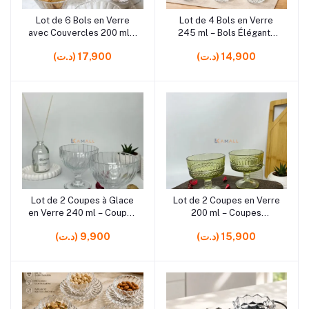
rrrrrr5
rrrrrr5
Lot de 6 Bols en Verre
Lot de 4 Bols en Verre
Ajouter au panier
Ajouter au panier
avec Couvercles 200 ml –
245 ml – Bols Élégants
Bols de Conservation
pour Desserts, Fruits,
(د.ت) 14,900
(د.ت) 17,900
pour Desserts, Fruits,
Sauces et Apéritifs
Sauces et Préparations
rrrrrr5
rrrrrr5
Lot de 2 Coupes à Glace
Lot de 2 Coupes en Verre
Ajouter au panier
Ajouter au panier
en Verre 240 ml – Coupes
200 ml – Coupes
à Dessert Élégantes pour
Élégantes pour Desserts,
(د.ت) 15,900
(د.ت) 9,900
Glaces, Fruits et Crèmes
Fruits, Glaces et Apéritifs