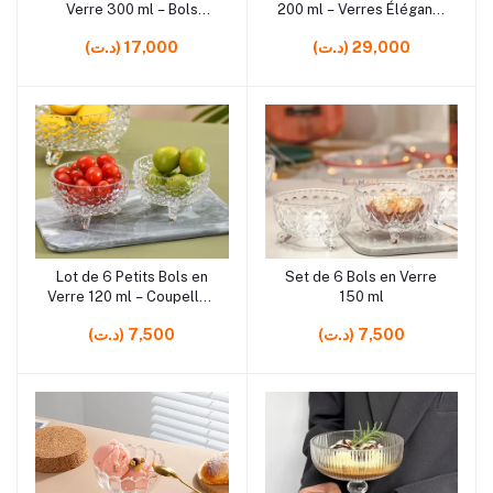
Verre 300 ml – Bols
200 ml – Verres Élégants
Élégants pour Desserts,
pour Desserts, Apéritifs
(د.ت) 29,000
(د.ت) 17,000
Salades, Fruits et
et Boissons
Apéritifs
rrrrrr5
rrrrrr4
Lot de 6 Petits Bols en
Set de 6 Bols en Verre
Ajouter au panier
Ajouter au panier
Verre 120 ml – Coupelles
150 ml
pour Dessert, Sauce et
(د.ت) 7,500
(د.ت) 7,500
Apéritif