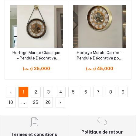
rrrrrr5
rrrrrr5
Horloge Murale Classique
Horloge Murale Carrée –
Ajouter au panier
Ajouter au panier
– Pendule Décorative
Pendule Décorative pour
pour Salon, Cuisine et
Maison et Bureau
(د.ت) 45,000
(د.ت) 35,000
Bureau
‹
1
2
3
4
5
6
7
8
9
10
...
25
26
›
Politique de retour
Termes et conditions