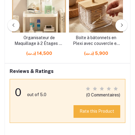
Organisateur de
Boîte à bâtonnets en
T
Maquillage à 2 Étages en
Plexi avec couvercle en
Plastique 28 x 16 x 19 cm
Bois, rangement élégant
(د.ت) 5,900
(د.ت) 14,500
– Rangement Pratique
et hygiénique
pour Cosmétiques et
Accessoires
Reviews & Ratings
0
out of 5.0
(0 Commentaires)
Rate this Product