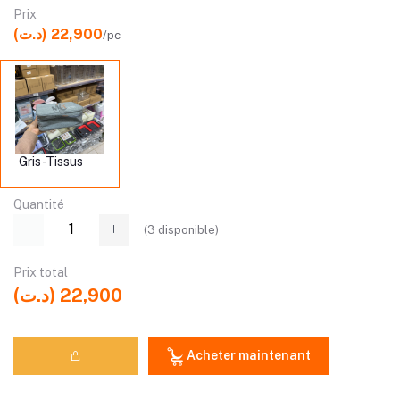
Prix
(د.ت) 22,900
/pc
Gris-Tissus
Quantité
(
3
disponible)
Prix ​​total
(د.ت) 22,900
Acheter maintenant