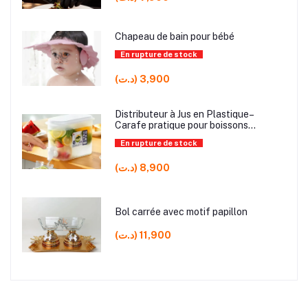
Chapeau de bain pour bébé
En rupture de stock
(د.ت) 3,900
Distributeur à Jus en Plastique–
Carafe pratique pour boissons
fraîches et service facile
En rupture de stock
(د.ت) 8,900
Bol carrée avec motif papillon
(د.ت) 11,900