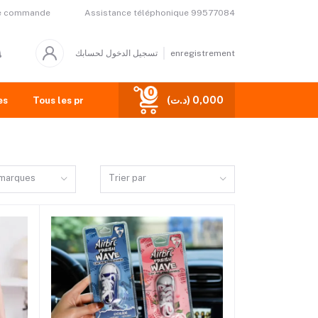
Assistance téléphonique
99577084
de commande
تسجيل الدخول لحسابك
enregistrement
0
(د.ت) 0,000
es
Tous les produits
 marques
Trier par