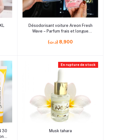
rrrrrr2 rrrrrr2 rrrrrr0
Ajouter au panier
 XL
Désodorisant voiture Areon Fresh
Wave – Parfum frais et longue
durée
(د.ت) 8,900
En rupture de stock
rrrrrr0
Ajouter au panier
N 30
Musk tahara
on