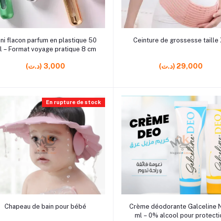
r7 rrrrrr19 rrrrrr0
rrrrrr10
Ajouter au panier
Ajouter au panier
ni flacon parfum en plastique 50
Ceinture de grossesse taille
l – Format voyage pratique 8 cm
(د.ت) 29,000
(د.ت) 3,000
En rupture de stock
r0 rrrrrr0 rrrrrr0
rrrrrr0 rrrrrr4
Ajouter au panier
Ajouter au panier
Chapeau de bain pour bébé
Crème déodorante Galceline 
ml – 0% alcool pour protecti