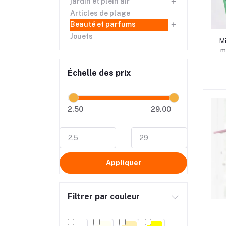
jardin et plein air
Articles de plage
Beauté et parfums
rrrrr
Jouets
Mi
m
Échelle des prix
2.50
29.00
Appliquer
Filtrer par couleur
rrrrr