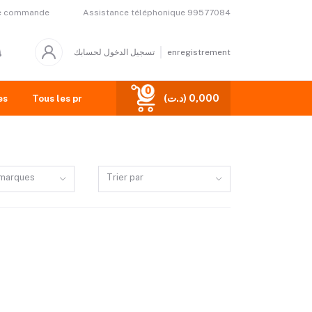
Assistance téléphonique
99577084
de commande
تسجيل الدخول لحسابك
enregistrement
0
(د.ت) 0,000
es
Tous les produits
 marques
Trier par