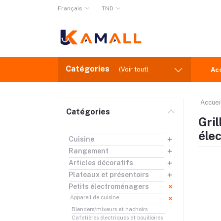
Français
TND
Catégories
(Voir tout)
Ac
Accuei
Catégories
Gril
éle
Cuisine
Rangement
Articles décoratifs
Plateaux et présentoirs
Petits électroménagers
Appareil de cuisine
Blenders/mixeurs et hachoirs
Cafetières électriques et bouilloires