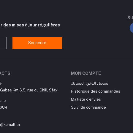
SU
r des mises à jour régulières
Souscrire
ACTS
MON COMPTE
e
تسجيل الدخول لحسابك
Gabes Km 3.5, rue du Chili, Sfax
Historique des commandes
Ma liste d'envies
one
084
Suivi de commande
t@kamall.tn