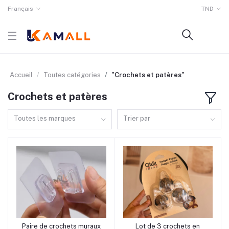
Français
TND
Accueil
Toutes catégories
"Crochets et patères"
Crochets et patères
Toutes les marques
Trier par
rrrrrr11
rrrrrr8
Paire de crochets muraux
Lot de 3 crochets en
Ajouter au panier
Ajouter au panier