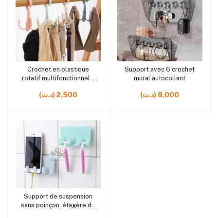
rrrrrr10 rrrrrr8 rrrrrr10
rrrrrr10
Crochet en plastique
Support avec 6 crochet
Ajouter au panier
Ajouter au panier
rotatif multifonctionnel à
mural autocollant
4 griffes
(د.ت) 8,000
(د.ت) 2,500
rrrrrr9 rrrrrr9 rrrrrr10
Support de suspension
Ajouter au panier
sans poinçon, étagère de
rangement murale pour