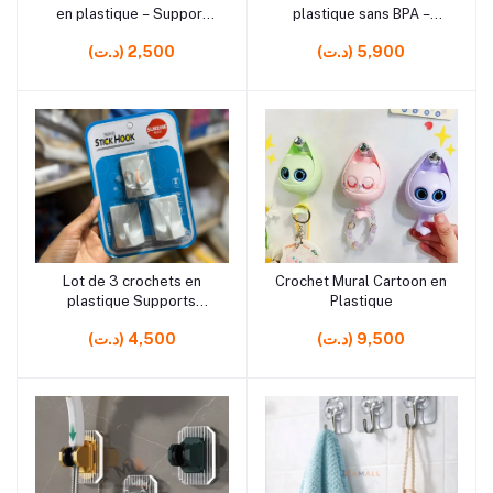
en plastique – Support
plastique sans BPA –
pratique pour rangement
Support mural pratique 4
(د.ت) 5,900
(د.ت) 2,500
maison
cm
rrrrrr17
rrrrrr18 rrrrrr29
Lot de 3 crochets en
Crochet Mural Cartoon en
Ajouter au panier
Ajouter au panier
plastique Supports
Plastique
pratiques pour rangement
(د.ت) 9,500
(د.ت) 4,500
mural