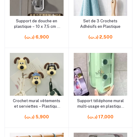
rrrrrr19
rrrrrr3
Support de douche en
Set de 3 Crochets
Ajouter au panier
Ajouter au panier
plastique – 10 x 7,5 cm –
Adhésifs en Plastique
Pratique et compact
(د.ت) 2,500
(د.ت) 6,900
rrrrrr3 rrrrrr7
rrrrrr8 rrrrrr8 rrrrrr8
Crochet mural vêtements
Support téléphone mural
Ajouter au panier
Ajouter au panier
et serviettes – Plastique
multi-usage en plastique
et métal, 10 cm
avec crochet – Pratique et
(د.ت) 17,000
(د.ت) 5,900
polyvalent