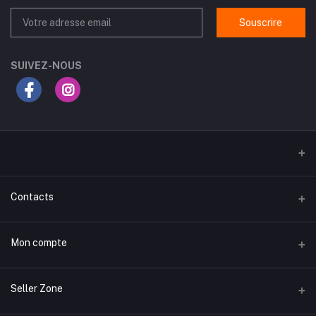
Souscrire
SUIVEZ-NOUS
Contacts
Adresse
Mon compte
Routes Gabes Km 3.5, rue du Chili, Sfax
تسجيل الدخول لحسابك
Téléphone
Seller Zone
99577084
Historique des commandes