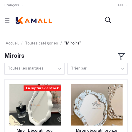
Français
TND
Accueil
Toutes catégories
"Miroirs"
Miroirs
Toutes les marques
Trier par
En rupture de stock
rrrrrr0 rrrrrr0 rrrrrr0 rrrrrr0
rrrrrr10
Miroir Décoratif pour
Miroir décoratif bronze
Ajouter au panier
Ajouter au panier