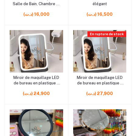
Salle de Bain, Chambre et
élégant
Coiffeuse
(د.ت) 16,500
(د.ت) 16,000
En rupture de stock
rrrrrr6 rrrrrr5 rrrrrr5
rrrrrr0
Miroir de maquillage LED
Miroir de maquillage LED
Ajouter au panier
Ajouter au panier
de bureau en plastique –
de bureau en plastique –
Éclairage intégré PM
Éclairage intégré
(د.ت) 27,900
(د.ت) 24,900