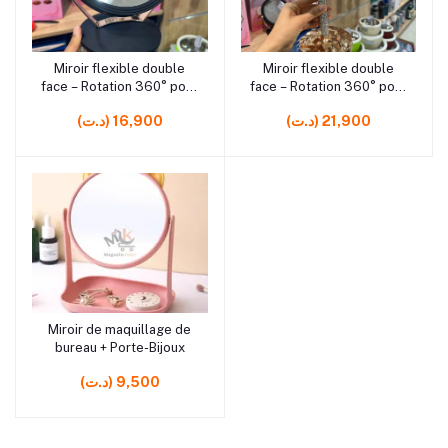
rrrrrr6
rrrrrr0 rrrrrr12 rrrrrr0
Miroir flexible double
Miroir flexible double
Ajouter au panier
Ajouter au panier
face – Rotation 360° pour
face – Rotation 360° pour
maquillage et soins
maquillage et soins
(د.ت) 21,900
(د.ت) 16,900
rrrrrr9 rrrrrr0 rrrrrr3 rrrrrr4
Miroir de maquillage de
Ajouter au panier
bureau + Porte-Bijoux
(د.ت) 9,500