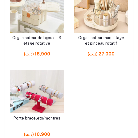
rrrrrr0
rrrrrr0
Organisateur de bijoux a 3
Organisateur maquillage
Ajouter au panier
Ajouter au panier
étage rotative
et pinceau rotatif
(د.ت) 27,000
(د.ت) 18,900
rrrrrr6 rrrrrr0
Porte bracelets/montres
Ajouter au panier
(د.ت) 10,900