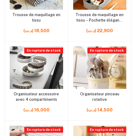
rrrrrr8
rrrrrr3
Trousse de maquillage en
Trousse de maquillage en
Ajouter au panier
Ajouter au panier
tissu
tissu – Pochette élégante
pour cosmétiques
(د.ت) 22,900
(د.ت) 18,500
En rupture de stock
En rupture de stock
rrrrrr0
rrrrrr0
Organisateur accessoire
Organisateur pinceau
Ajouter au panier
Ajouter au panier
avec 4 compartiments
rotative
(د.ت) 14,500
(د.ت) 16,000
En rupture de stock
En rupture de stock