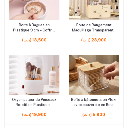
rrrrrr10
rrrrrr9
Boîte à Bagues en
Boîte de Rangement
Ajouter au panier
Ajouter au panier
Plastique 9 cm – Coffret
Maquillage Transparente
de rangement pratique
en Plexi – Organisateur
(د.ت) 23,900
(د.ت) 13,500
pour bijoux et
Élégant pour
accessoires
Cosmétiques et
Accessoires Beauté
rrrrrr5
rrrrrr22
Organisateur de Pinceaux
Boîte à bâtonnets en Plexi
Ajouter au panier
Ajouter au panier
Rotatif en Plastique –
avec couvercle en Bois,
Rangement 360° pour
rangement élégant et
(د.ت) 5,900
(د.ت) 19,900
Maquillage et
hygiénique
Cosmétiques