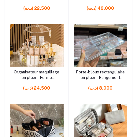
Rangement cosmétique
(د.ت) 49,000
(د.ت) 22,500
pratique
rrrrrr10 rrrrrr0 rrrrrr10 rrrrrr7
rrrrrr12
Organisateur maquillage
Porte-bijoux rectangulaire
Ajouter au panier
Ajouter au panier
en plexi – Forme
en plexi – Rangement
parapluie / Flamingo,
élégant et transparent
(د.ت) 8,000
(د.ت) 24,500
élégant pour accessoires
beauté