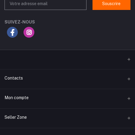
Souscrire
SUIVEZ-NOUS
Contacts
Adresse
Mon compte
Routes Gabes Km 3.5, rue du Chili, Sfax
تسجيل الدخول لحسابك
Téléphone
Seller Zone
99577084
Historique des commandes