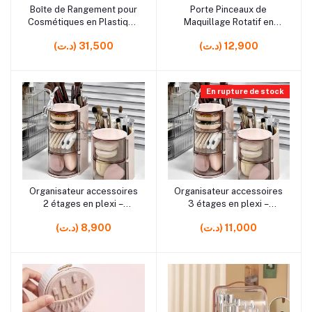
rrrrrr4
rrrrrr9
Boîte de Rangement pour
Porte Pinceaux de
Ajouter au panier
Ajouter au panier
Cosmétiques en Plastique
Maquillage Rotatif en
– Organisateur Pratique
Plastique– Organisateur
(د.ت) 12,900
(د.ت) 31,500
pour Maquillage et
360° pour Pinceaux et
Produits de Beauté
Accessoires Beauté
En rupture de stock
rrrrrr4
rrrrrr0
Organisateur accessoires
Organisateur accessoires
Ajouter au panier
Ajouter au panier
2 étages en plexi –
3 étages en plexi –
Rangement pratique
Rangement pratique
(د.ت) 11,000
(د.ت) 8,900
maquillage et bijoux
maquillage et bijoux