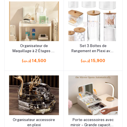
rrrrrr10
rrrrrr3
Organisateur de
Set 3 Boîtes de
Ajouter au panier
Ajouter au panier
Maquillage à 2 Étages en
Rangement en Plexi avec
Plastique 28 x 16 x 19 cm
Couvercle en Bois –
(د.ت) 15,900
(د.ت) 14,500
– Rangement Pratique
Organisateurs Élégants
pour Cosmétiques et
pour Coton et Bâtonnets
Accessoires
rrrrrr10 rrrrrr11
rrrrrr3
Organisateur accessoire
Porte-accessoires avec
Ajouter au panier
Ajouter au panier
en plexi
miroir – Grande capacité –