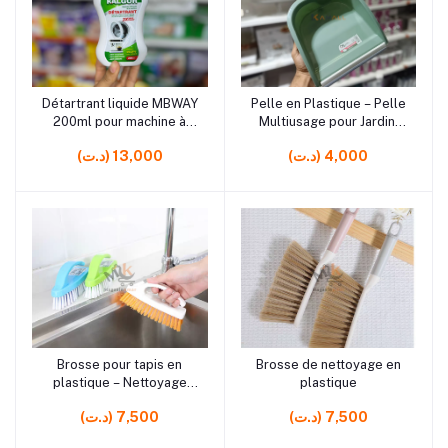
rrrrrr0
rrrrrr0 rrrrrr2 rrrrrr3
Détartrant liquide MBWAY
Pelle en Plastique – Pelle
Ajouter au panier
Ajouter au panier
200ml pour machine à
Multiusage pour Jardin,
café et électroménager
Ménage et Ramassage
(د.ت) 4,000
(د.ت) 13,000
rrrrrr6 rrrrrr6 rrrrrr6 rrrrrr6
rrrrrr10 rrrrrr10 rrrrrr8
Brosse pour tapis en
Brosse de nettoyage en
Ajouter au panier
Ajouter au panier
plastique – Nettoyage
plastique
efficace et prise en main
(د.ت) 7,500
(د.ت) 7,500
confortable