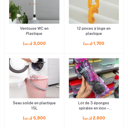
rrrrrr8
rrrrrr0 rrrrrr0
Ventouse WC en
12 pinces à linge en
Ajouter au panier
Ajouter au panier
Plastique
plastique
(د.ت) 1,700
(د.ت) 3,000
rrrrrr2
rrrrrr10
Seau solide en plastique
Lot de 3 éponges
Ajouter au panier
Ajouter au panier
15L
spirales en inox –
Nettoyage efficace
(د.ت) 2,600
(د.ت) 5,900