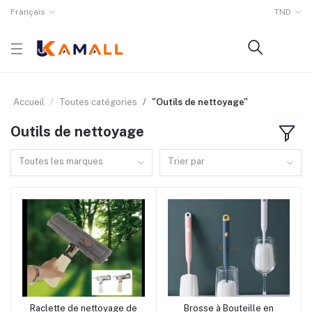
Français
TND
Accueil
Toutes catégories
"Outils de nettoyage"
Outils de nettoyage
Toutes les marques
Trier par
rrrrrr15
rrrrrr6 rrrrrr10 rrrrrr9
Raclette de nettoyage de
Brosse à Bouteille en
Ajouter au panier
Ajouter au panier