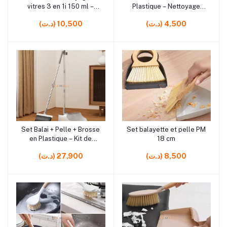
vitres 3 en 1i 150 ml –
Plastique – Nettoyage
Accessoire nettoyage
efficace pour bouteilles,
(د.ت) 4,500
(د.ت) 10,500
compact
gourdes et carafes
rrrrrr11
rrrrrr3 rrrrrr4
Set Balai + Pelle + Brosse
Set balayette et pelle PM
Ajouter au panier
Ajouter au panier
en Plastique – Kit de
18 cm
Nettoyage Complet pour
(د.ت) 8,500
(د.ت) 27,900
Maison et Entretien