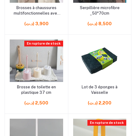
rrrrrr13
rrrrrr10
Brosses à chaussures
Serpillière microfibre
Ajouter au panier
Ajouter au panier
multifonctionnelles avec
_50*70cm
distributeur
(د.ت) 8,500
(د.ت) 3,900
En rupture de stock
rrrrrr0 rrrrrr0
rrrrrr10
Brosse de toilette en
Lot de 3 éponges à
Ajouter au panier
Ajouter au panier
plastique 37 cm
Vaisselle
(د.ت) 2,200
(د.ت) 2,500
En rupture de stock