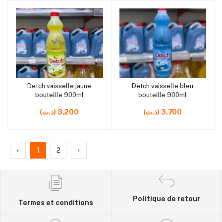
rrrrrr9
rrrrrr7
Detch vaisselle jaune
Detch vaisselle bleu
Ajouter au panier
Ajouter au panier
bouteille 900ml
bouteille 900ml
(د.ت) 3,700
(د.ت) 3,200
‹
1
2
›
Politique de retour
Termes et conditions