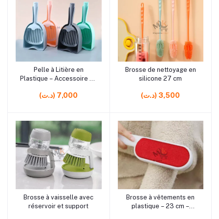
rrrrrr4 rrrrrr1 rrrrrr2
rrrrrr10 rrrrrr7 rrrrrr9
Pelle à Litière en
Brosse de nettoyage en
Ajouter au panier
Ajouter au panier
Plastique – Accessoire de
silicone 27 cm
Nettoyage pour Chats et
(د.ت) 3,500
(د.ت) 7,000
Animaux
rrrrrr10
rrrrrr9
Brosse à vaisselle avec
Brosse à vêtements en
Ajouter au panier
Ajouter au panier
réservoir et support
plastique – 23 cm –
Nettoyage efficace des