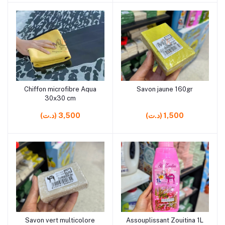
rrrrrr10
rrrrrr15
Chiffon microfibre Aqua
Savon jaune 160gr
Ajouter au panier
Ajouter au panier
30x30 cm
(د.ت) 1,500
(د.ت) 3,500
rrrrrr8 rrrrrr7 rrrrrr7
rrrrrr7 rrrrrr8
Savon vert multicolore
Assouplissant Zouitina 1L
Ajouter au panier
Ajouter au panier