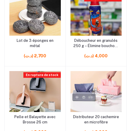
rrrrrr7
rrrrrr0
Lot de 3 éponges en
Déboucheur en granulés
Ajouter au panier
Ajouter au panier
métal
250 g – Élimine bouchons
rapidement pour évier et
(د.ت) 4,000
(د.ت) 2,700
canalisation
En rupture de stock
rrrrrr0 rrrrrr0
rrrrrr0 rrrrrr8 rrrrrr10
Pelle et Balayette avec
Distributeur 20 cachemire
Ajouter au panier
Ajouter au panier
Brosse 26 cm
en microfibre