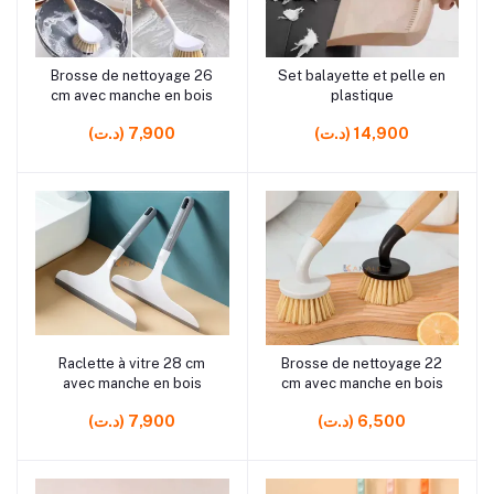
rrrrrr12
rrrrrr3
Brosse de nettoyage 26
Set balayette et pelle en
Ajouter au panier
Ajouter au panier
cm avec manche en bois
plastique
(د.ت) 14,900
(د.ت) 7,900
rrrrrr6
rrrrrr14
Raclette à vitre 28 cm
Brosse de nettoyage 22
Ajouter au panier
Ajouter au panier
avec manche en bois
cm avec manche en bois
(د.ت) 6,500
(د.ت) 7,900