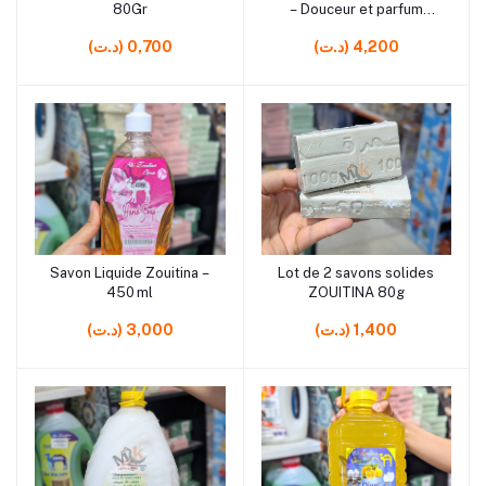
80Gr
– Douceur et parfum
longue durée
(د.ت) 4,200
(د.ت) 0,700
rrrrrr1 rrrrrr4
rrrrrr10 rrrrrr10
Savon Liquide Zouitina –
Lot de 2 savons solides
Ajouter au panier
Ajouter au panier
450 ml
ZOUITINA 80g
(د.ت) 1,400
(د.ت) 3,000