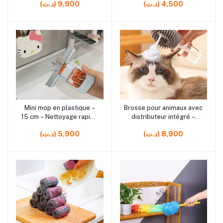
(د.ت) 4,500
(د.ت) 9,900
tissus
rrrrrr1
rrrrrr4 rrrrrr5
Mini mop en plastique –
Brosse pour animaux avec
Ajouter au panier
Ajouter au panier
15 cm – Nettoyage rapide
distributeur intégré –
et pratique
Nettoyage et soin du
(د.ت) 8,900
(د.ت) 5,900
pelage