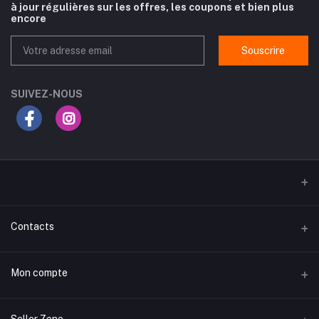
à jour régulières sur les offres, les coupons et bien plus
encore
Souscrire
SUIVEZ-NOUS
Contacts
Adresse
Mon compte
Routes Gabes Km 3.5, rue du Chili, Sfax
تسجيل الدخول لحسابك
Téléphone