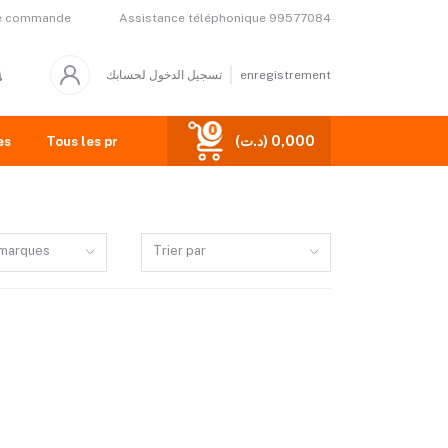
Assistance téléphonique
99577084
de commande
تسجيل الدخول لحسابك
enregistrement
0
(د.ت) 0,000
es
Tous les produits
 marques
Trier par