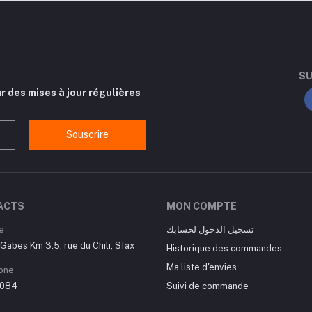
SU
r des mises à jour régulières
Souscrire
ACTS
MON COMPTE
e
تسجيل الدخول لحسابك
Gabes Km 3.5, rue du Chili, Sfax
Historique des commandes
Ma liste d'envies
one
084
Suivi de commande