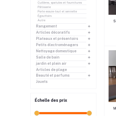
Cuillères, spatules et fournitures
Pâtisserie
Porte essuie-tout et serviette
Égouttoirs
rrrrr
Autre
S
Rangement
Articles décoratifs
Plateaux et présentoirs
Petits électroménagers
Nettoyage domestique
Salle de bain
jardin et plein air
Articles de plage
Beauté et parfums
Jouets
Échelle des prix
rrrrr
M