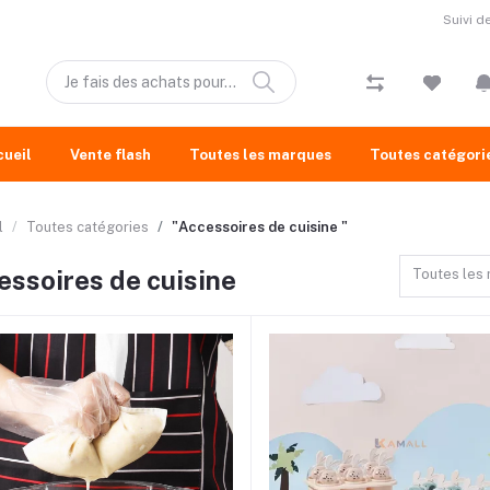
Suivi 
cueil
Vente flash
Toutes les marques
Toutes catégori
l
Toutes catégories
"Accessoires de cuisine "
essoires de cuisine
Toutes les