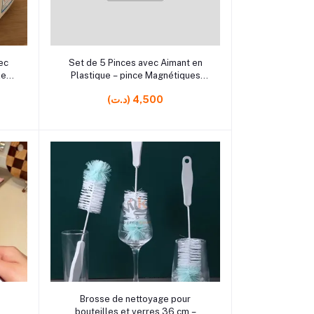
rrrrrr29
Ajouter au panier
vec
Set de 5 Pinces avec Aimant en
le
Plastique – pince Magnétiques
pour Réfrigérateur, Cuisine et
(د.ت) 4,500
Bureau
rrrrrr17
Ajouter au panier
m
Brosse de nettoyage pour
bouteilles et verres 36 cm –