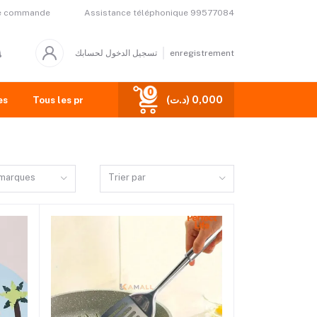
Assistance téléphonique
99577084
de commande
تسجيل الدخول لحسابك
enregistrement
0
(د.ت) 0,000
es
Tous les produits
 marques
Trier par