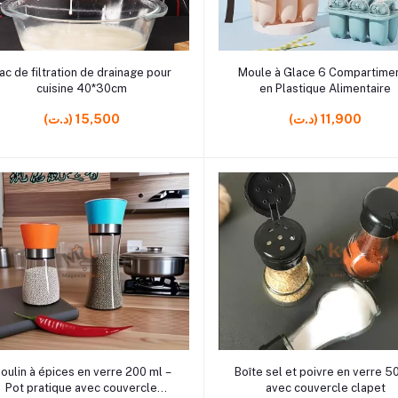
r10
rrrrrr0 rrrrrr3 rrrrrr2
Ajouter au panier
Ajouter au panier
ac de filtration de drainage pour
Moule à Glace 6 Compartime
cuisine 40*30cm
en Plastique Alimentaire
(د.ت) 11,900
(د.ت) 15,500
r3
rrrrrr19
Ajouter au panier
Ajouter au panier
oulin à épices en verre 200 ml –
Boîte sel et poivre en verre 5
Pot pratique avec couvercle
avec couvercle clapet