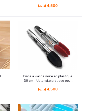
(د.ت) 4,500
rrrrrr10
Ajouter au panier
0
Pince à viande noire en plastique
30 cm – Ustensile pratique pour
cuisine et service
(د.ت) 4,500