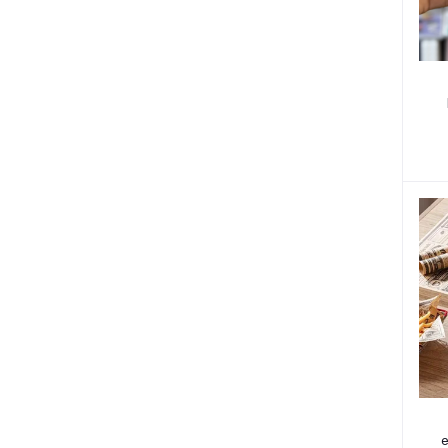
rrrrr
rrrrr
e