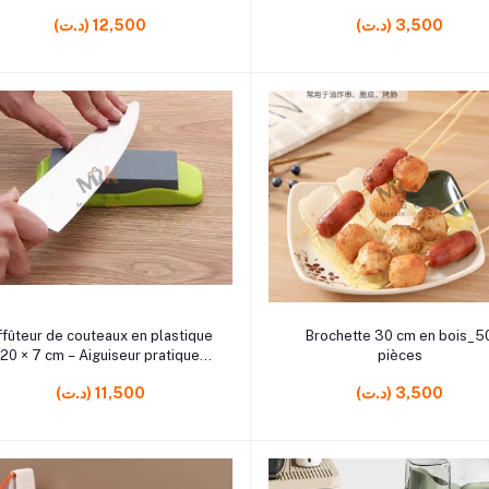
plastique
(د.ت) 3,500
(د.ت) 12,500
r5
rrrrrr8
Ajouter au panier
Ajouter au panier
ffûteur de couteaux en plastique
Brochette 30 cm en bois_5
20 × 7 cm – Aiguiseur pratique
pièces
pour cuisine
(د.ت) 3,500
(د.ت) 11,500