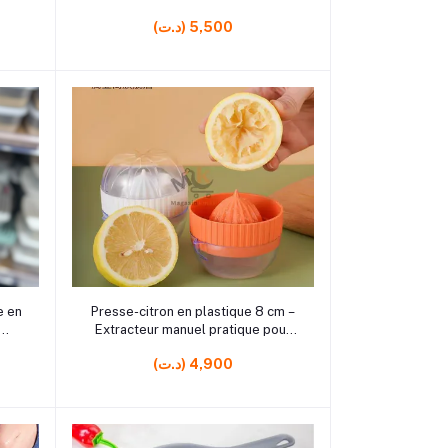
nettoyage efficace
(د.ت) 5,500
rrrrrr4 rrrrrr5
Ajouter au panier
e en
Presse-citron en plastique 8 cm –
Extracteur manuel pratique pour
e
cuisine
(د.ت) 4,900