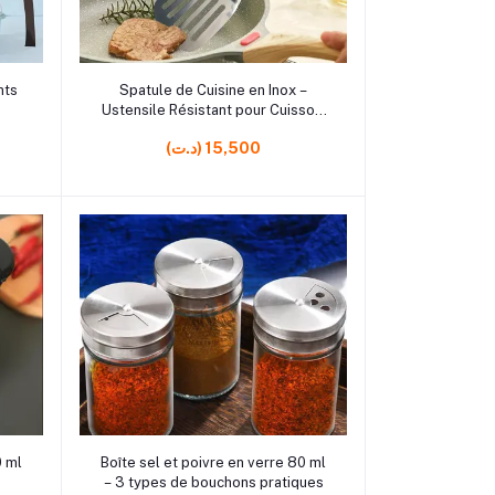
rrrrrr3
Ajouter au panier
nts
Spatule de Cuisine en Inox –
Ustensile Résistant pour Cuisson,
Grillades et Préparation
(د.ت) 15,500
rrrrrr10
Ajouter au panier
0 ml
Boîte sel et poivre en verre 80 ml
– 3 types de bouchons pratiques