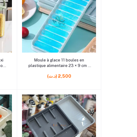
rrrrrr0 rrrrrr9
Ajouter au panier
xi
Moule à glace 11 boules en
ion
plastique alimentaire 23 × 9 cm –
Bac pratique pour congélateur
(د.ت) 2,500