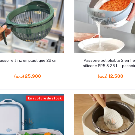
r5 rrrrrr5
rrrrrr6
Ajouter au panier
Ajouter au panier
assoire à riz en plastique 22 cm
Passoire bol pliable 2 en 1 
silicone PP5 3.25 L – passoi
pratique et gain de place
(د.ت) 12,500
(د.ت) 25,900
En rupture de stock