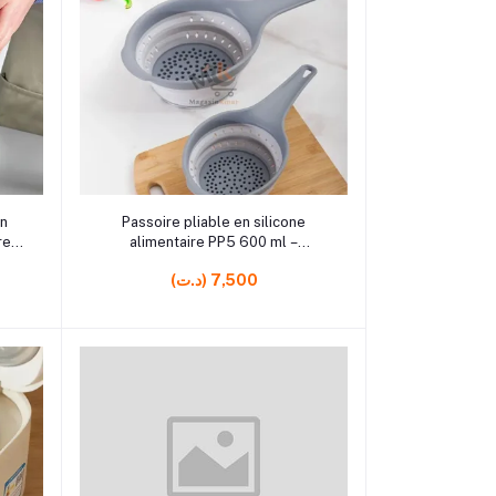
rrrrrr7
Ajouter au panier
en
Passoire pliable en silicone
re
alimentaire PP5 600 ml –
Égouttoir compact et pratique
(د.ت) 7,500