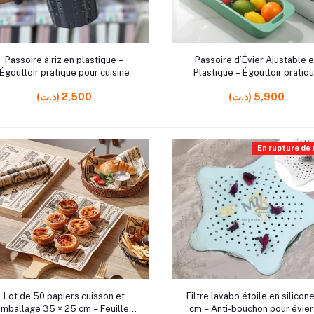
r0 rrrrrr2
rrrrrr5 rrrrrr5 rrrrrr5
Ajouter au panier
Ajouter au panier
Passoire à riz en plastique –
Passoire d’Évier Ajustable 
Égouttoir pratique pour cuisine
Plastique – Égouttoir pratiq
pour cuisine moderne
(د.ت) 5,900
(د.ت) 2,500
En rupture de
r22
rrrrrr0
Ajouter au panier
Ajouter au panier
Lot de 50 papiers cuisson et
Filtre lavabo étoile en silicon
mballage 35 × 25 cm – Feuilles
cm – Anti-bouchon pour évier