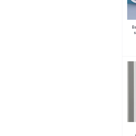
rrrrr
Ba
s
rrrrr