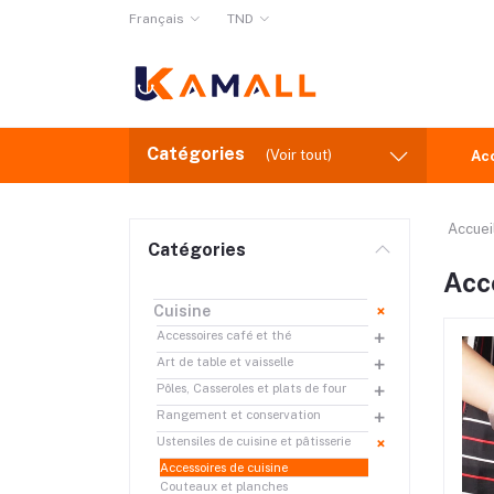
Français
TND
Catégories
(Voir tout)
Ac
Accuei
Catégories
Acc
Cuisine
Accessoires café et thé
Art de table et vaisselle
Pôles, Casseroles et plats de four
Rangement et conservation
Ustensiles de cuisine et pâtisserie
Accessoires de cuisine
Couteaux et planches