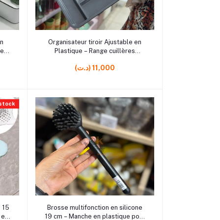
rrrrrr2
Ajouter au panier
en
Organisateur tiroir Ajustable en
ue
Plastique – Range cuillères
pratique pour cuisine organisée
(د.ت) 11,000
 stock
rrrrrr5
Ajouter au panier
e 15
Brosse multifonction en silicone
 et
19 cm – Manche en plastique pour