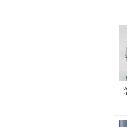
rrrrr
Or
– 