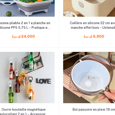
r0
rrrrrr10
Ajouter au panier
Ajouter au panier
ssine pliable 2 en 1 a planche en
Cuillère en silicone 22 cm a
ilicone PP5 5.75 L – Pratique et
manche effet bois – Ustensi
gain de place
cuisine pratique et élégant
(د.ت) 6,900
(د.ت) 24,000
r9 rrrrrr16 rrrrrr10
rrrrrr8
Ajouter au panier
Ajouter au panier
Ouvre-bouteille magnétique
Bol passoire en plexi 19 c
autocollant 2 en 1 – Accessoire