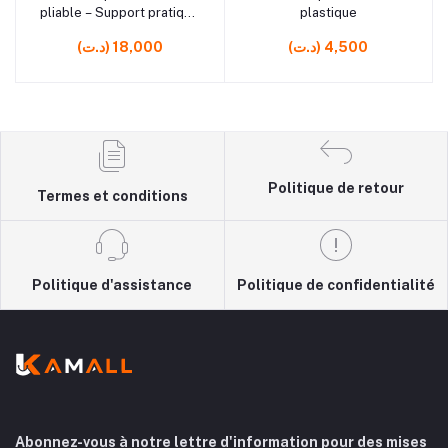
pliable – Support pratique
plastique
et ajustable jusqu’à 49 cm
(د.ت) 4,500
(د.ت) 18,000
pour rangement facile
Politique de retour
Termes et conditions
Politique d'assistance
Politique de confidentialité
Abonnez-vous à notre lettre d'information pour des mises