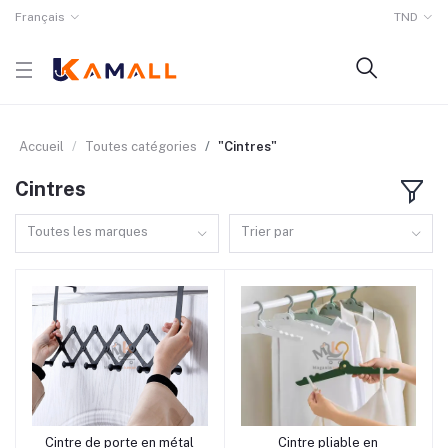
Français
TND
Accueil
Toutes catégories
"Cintres"
Cintres
Toutes les marques
Trier par
rrrrrr3
rrrrrr12 rrrrrr15
Cintre de porte en métal
Cintre pliable en
Ajouter au panier
Ajouter au panier