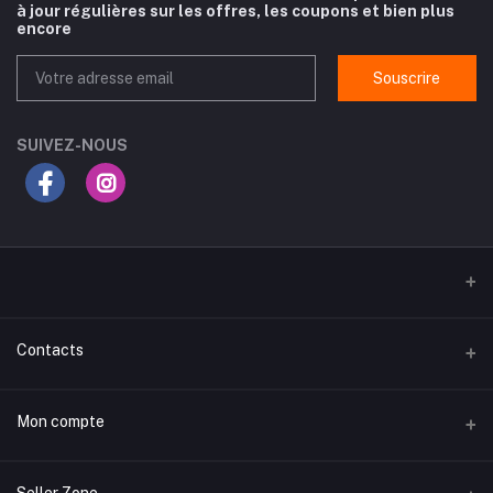
à jour régulières sur les offres, les coupons et bien plus
encore
Souscrire
SUIVEZ-NOUS
Contacts
Adresse
Mon compte
Routes Gabes Km 3.5, rue du Chili, Sfax
تسجيل الدخول لحسابك
Téléphone