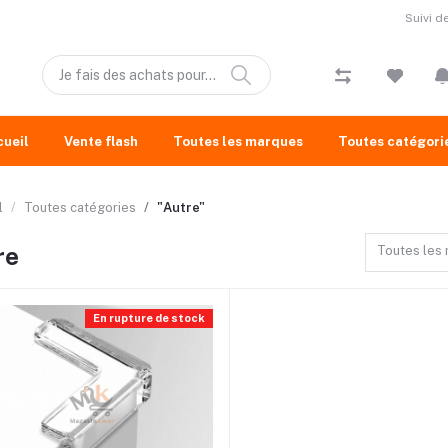
Suivi 
cueil
Vente flash
Toutes les marques
Toutes catégori
l
Toutes catégories
"Autre"
re
Toutes les
En rupture de stock