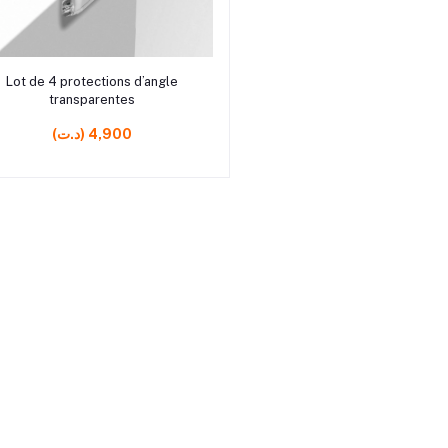
r0
Ajouter au panier
Lot de 4 protections d’angle
transparentes
(د.ت) 4,900