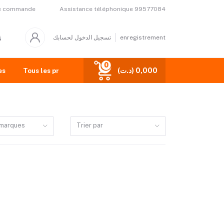
Assistance téléphonique
99577084
de commande
تسجيل الدخول لحسابك
enregistrement
0
(د.ت) 0,000
es
Tous les produits
 marques
Trier par