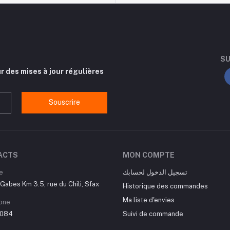
SU
r des mises à jour régulières
Souscrire
ACTS
MON COMPTE
e
تسجيل الدخول لحسابك
Gabes Km 3.5, rue du Chili, Sfax
Historique des commandes
Ma liste d'envies
one
084
Suivi de commande