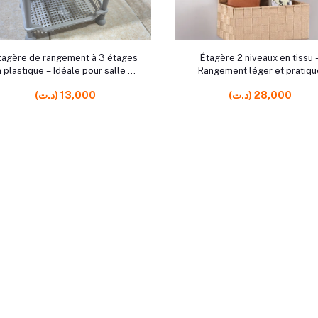
r0 rrrrrr0 rrrrrr3 rrrrrr0 rrrrrr1
rrrrrr4
Ajouter au panier
Ajouter au panier
e de rangement à 3 étages
Étagère 2 niveaux en tissu 
r0
 plastique – Idéale pour salle de
Rangement léger et pratiqu
bain ou cuisine
(د.ت) 28,000
(د.ت) 13,000