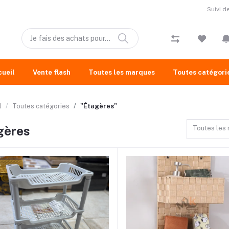
Suivi 
cueil
Vente flash
Toutes les marques
Toutes catégori
l
Toutes catégories
"Étagères"
gères
Toutes les