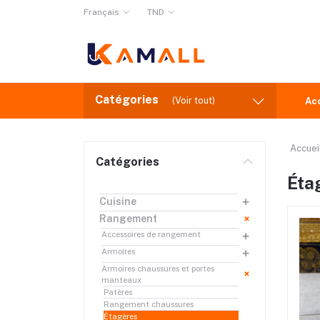
Français
TND
Catégories
(Voir tout)
Ac
Accuei
Catégories
Éta
Cuisine
Rangement
Accessoires de rangement
Armoires
Armoires chaussures et portes
manteaux
Patères
Rangement chaussures
Étagères