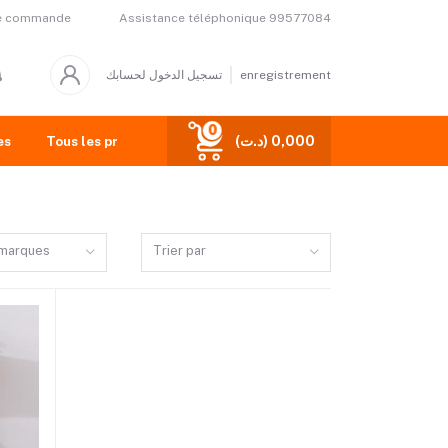
Assistance téléphonique
99577084
de commande
تسجيل الدخول لحسابك
enregistrement
0
(د.ت) 0,000
es
Tous les produits
 marques
Trier par