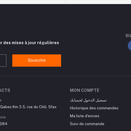
SU
r des mises à jour régulières
Souscrire
ACTS
MON COMPTE
e
تسجيل الدخول لحسابك
Gabes Km 3.5, rue du Chili, Sfax
Historique des commandes
Ma liste d'envies
one
084
Suivi de commande