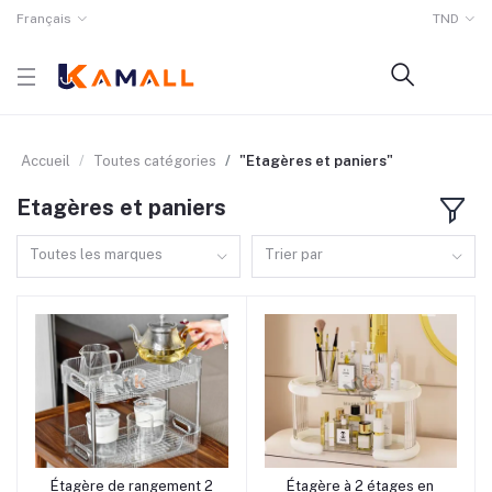
Français
TND
Accueil
Toutes catégories
"Etagères et paniers"
Etagères et paniers
Toutes les marques
Trier par
rrrrrr1
rrrrrr4
Étagère de rangement 2
Étagère à 2 étages en
Ajouter au panier
Ajouter au panier