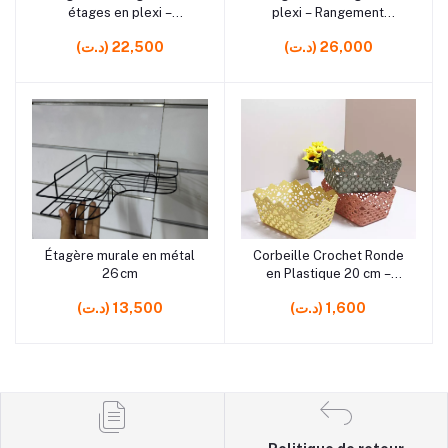
étages en plexi –
plexi – Rangement
Organisateur moderne
moderne et transparent
(د.ت) 26,000
(د.ت) 22,500
pour cuisine et salle de
bain
rrrrrr10 rrrrrr1
rrrrrr7 rrrrrr10 rrrrrr7
Étagère murale en métal
Corbeille Crochet Ronde
Ajouter au panier
Ajouter au panier
26 cm
en Plastique 20 cm –
Panier de rangement
(د.ت) 1,600
(د.ت) 13,500
pratique pour maison et
cuisine