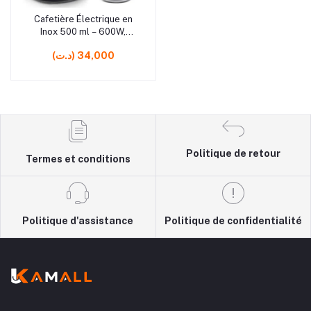
rrrrrr10
Cafetière Électrique en
Ajouter au panier
Inox 500 ml – 600W,
machine à café compacte
(د.ت) 34,000
pour usage rapide à
domicile
Politique de retour
Termes et conditions
Politique d'assistance
Politique de confidentialité