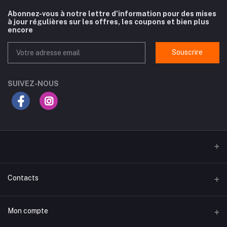
Abonnez-vous à notre lettre d'information pour des mises
à jour régulières sur les offres, les coupons et bien plus
encore
Souscrire
SUIVEZ-NOUS
Contacts
Adresse
Mon compte
Routes Gabes Km 3.5, rue du Chili, Sfax