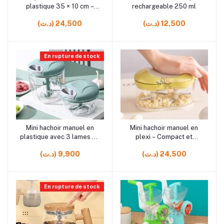
plastique 35 × 10 cm –
rechargeable 250 ml
Ustensile cuisine pratique
(د.ت) 12,500
(د.ت) 24,500
pour légumes
En rupture de stock
rrrrrr0
rrrrrr15
Mini hachoir manuel en
Mini hachoir manuel en
Ajouter au panier
Ajouter au panier
plastique avec 3 lames en
plexi – Compact et
acier inoxydable – Coupe
pratique pour cuisine
(د.ت) 24,500
(د.ت) 9,900
rapide légumes et herbes
En rupture de stock