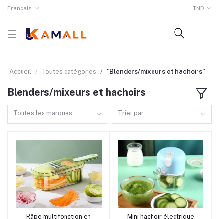
Français
TND
Accueil
Toutes catégories
"Blenders/mixeurs et hachoirs"
Blenders/mixeurs et hachoirs
Toutes les marques
Trier par
rrrrrr9
rrrrrr1
Râpe multifonction en
Mini hachoir électrique
Ajouter au panier
Ajouter au panier