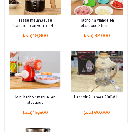
rrrrrr0
rrrrrr8
Tasse mélangeuse
Hachoir à viande en
Ajouter au panier
Ajouter au panier
électrique en verre – 400
plastique 25 cm –
ml – Pour boissons
Accessoire pratique pour
(د.ت) 32,000
(د.ت) 19,900
instantanées
cuisine
rrrrrr3
rrrrrr6
Mini hachoir manuel en
Hachoir 2 Lames 200W 1L
Ajouter au panier
Ajouter au panier
plastique
(د.ت) 60,000
(د.ت) 15,500