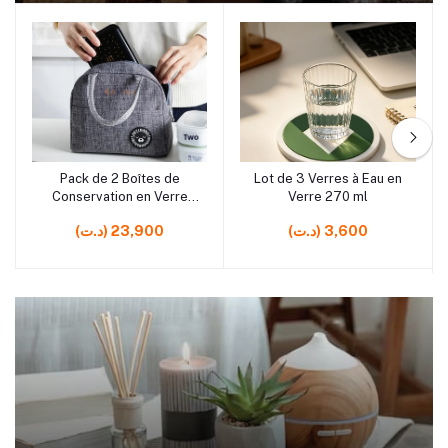
rrrrrr10
rrrrrr5
Pack de 2 Boîtes de
Lot de 3 Verres à Eau en
Ajouter au panier
Ajouter au panier
Conservation en Verre
Verre 270 ml
650 ml avec Sac
(د.ت) 3,600
(د.ت) 23,900
Isotherme