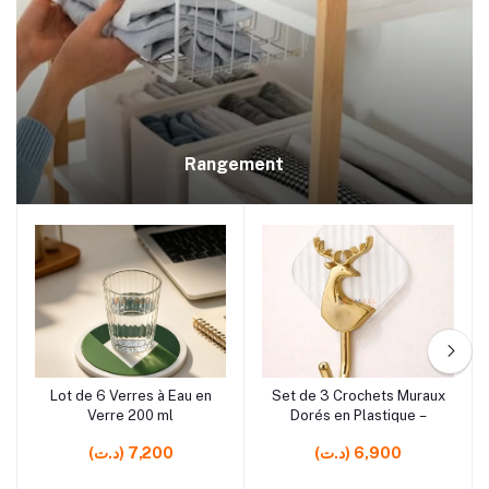
Rangement
rrrrrr5
rrrrrr4 rrrrrr5
Lot de 6 Verres à Eau en
Set de 3 Crochets Muraux
Ajouter au panier
Ajouter au panier
Verre 200 ml
Dorés en Plastique –
(د.ت) 6,900
(د.ت) 7,200