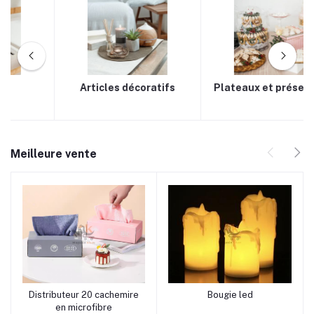
Articles de plage
Jouets
Meilleure vente
rrrrrr0 rrrrrr8 rrrrrr10
rrrrrr8 rrrrrr0 rrrrrr10
Distributeur 20 cachemire
Bougie led
Ajouter au panier
Ajouter au panier
en microfibre