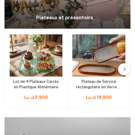
Plateaux et présentoirs
rrrrrr5
rrrrrr9
Lot de 4 Plateaux Carrés
Plateau de Service
Ajouter au panier
Ajouter au panier
en Plastique Alimentaire
rectangulaire en Verre et
Bois– Plateau Élégant
(د.ت) 19,900
(د.ت) 2,900
pour Présentation et
Table