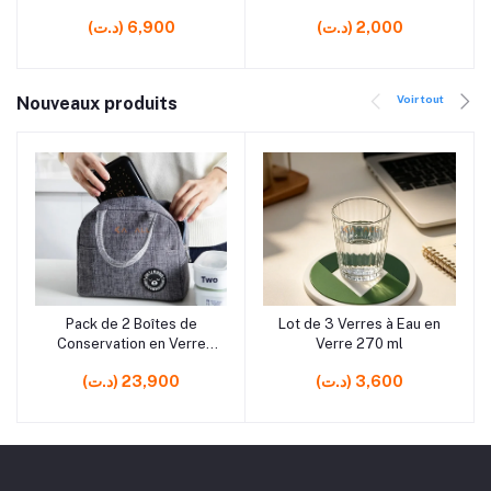
(د.ت) 2,000
(د.ت) 6,900
Voir tout
Nouveaux produits
rrrrrr10
rrrrrr5
Pack de 2 Boîtes de
Lot de 3 Verres à Eau en
Ajouter au panier
Ajouter au panier
Conservation en Verre
Verre 270 ml
650 ml avec Sac
(د.ت) 3,600
(د.ت) 23,900
Isotherme