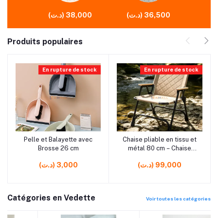
(د.ت) 36,500
(د.ت) 38,000
Produits populaires
En rupture de stock
En rupture de stock
rrrrrr0 rrrrrr0
rrrrrr0 rrrrrr0
Pelle et Balayette avec
Chaise pliable en tissu et
Ajouter au panier
Ajouter au panier
Brosse 26 cm
métal 80 cm – Chaise
portable et confortable
(د.ت) 99,000
(د.ت) 3,000
Catégories en Vedette
Voir toutes les catégories