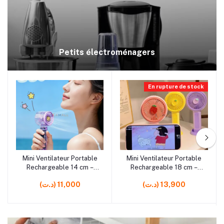
Petits électroménagers
En rupture de stock
rrrrrr6
rrrrrr0 rrrrrr0 rrrrrr0
Mini Ventilateur Portable
Mini Ventilateur Portable
Ajouter au panier
Ajouter au panier
Rechargeable 14 cm –
Rechargeable 18 cm –
Ventilateur Compact de
Ventilateur de Bureau
(د.ت) 13,900
(د.ت) 11,000
Bureau
Compact en Plastique