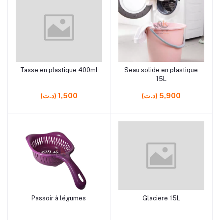
rrrrrr0 rrrrrr0 rrrrrr2
rrrrrr2
Tasse en plastique 400ml
Seau solide en plastique
Ajouter au panier
Ajouter au panier
15L
(د.ت) 5,900
(د.ت) 1,500
rrrrrr10 rrrrrr0 rrrrrr10 rrrrrr5
rrrrrr10 rrrrrr10 rrrrrr0 rrrrrr0
Passoir à légumes
Glaciere 15L
Ajouter au panier
Ajouter au panier
rrrrrr0 rrrrrr10 rrrrrr10 rrrrrr0
rrrrrr0