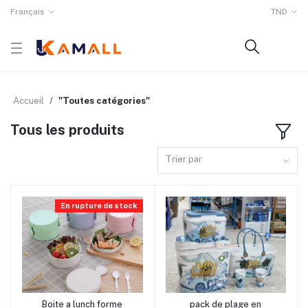
Français
TND
Accueil
"Toutes catégories"
Tous les produits
Trier par
En rupture de stock
rrrrrr0 rrrrrr0
rrrrrr0 rrrrrr6
Boite a lunch forme
pack de plage en
Ajouter au panier
Ajouter au panier