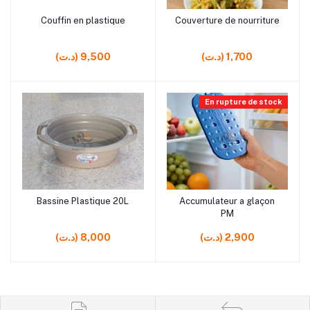
rrrrrr7 rrrrrr7 rrrrrr8 rrrrrr8
rrrrrr3 rrrrrr2 rrrrrr0 rrrrrr0
Couffin en plastique
Couverture de nourriture
Ajouter au panier
Ajouter au panier
rrrrrr8
rrrrrr12 rrrrrr5
(د.ت) 1,700
(د.ت) 9,500
En rupture de stock
rrrrrr0 rrrrrr2
rrrrrr0 rrrrrr0 rrrrrr0
Bassine Plastique 20L
Accumulateur a glaçon
Ajouter au panier
Ajouter au panier
PM
(د.ت) 2,900
(د.ت) 8,000