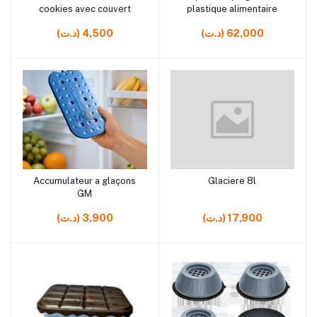
cookies avec couvert
plastique alimentaire
(د.ت) 62,000
(د.ت) 4,500
rrrrrr3 rrrrrr5 rrrrrr0
rrrrrr0 rrrrrr9 rrrrrr10 rrrrrr0
Accumulateur a glaçons
Glaciere 8l
Ajouter au panier
Ajouter au panier
rrrrrr8 rrrrrr0
GM
(د.ت) 17,900
(د.ت) 3,900